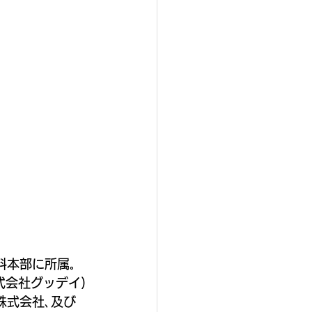
料本部に所属｡
社グッデイ)
株式会社､及び