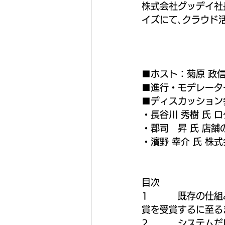
株式会社グッデイ社
イズにて､クラウド
■ホスト：菊原 政信
■進行・モデレーター
■ディスカッション
・長谷川 秀樹 氏 
・郡司　昇 氏 店舗
・濱野 幸介 氏 株
目次
1          
賞を受賞するに至る
2         