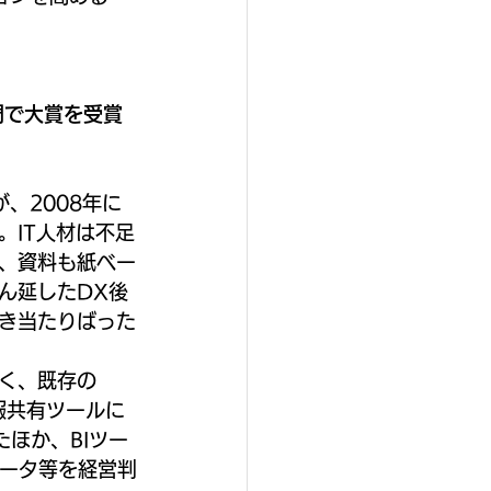
門で大賞を受賞
、2008年に
。IT人材は不足
、資料も紙ベー
ん延したDX後
き当たりばった
く、既存の
報共有ツールに
たほか、BIツー
データ等を経営判