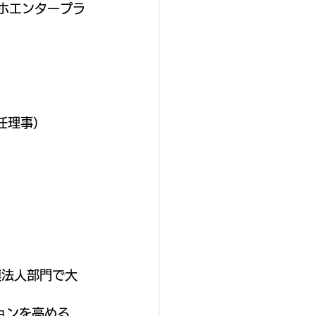
カホエンタープラ
任理事）
規模法人部門で大
ションを高める