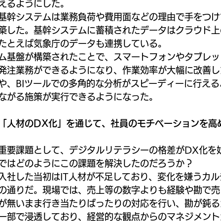
えるようにした。
基幹システムは業務負荷や費用面などの理由で手をつけ
築した。基幹システムに蓄積されたデータはクラウド上
たとえば気象庁のデータも連携している。
ム基盤が構築されたことで、スマートフォンやタブレッ
発注業務ができるようになり、作業効率が大幅に改善し
や、BIツールでの多角的な分析がスピーディーに行え
ながる施策が実行できるようになった。
「人材のDX化」を通じて、社員のモチベーションを高
重要課題として、デジタルリテラシーの格差がDX化を
ではどのようにこの課題を解決したのだろうか？
入社した当初はIT人材が不足しており、変化を嫌うカ
の通りだ。現場では、売上等の数字よりも経験や勘で売
が無いまま行き当たりばったりの対応を行い、勘が鈍る
一部で浸透しており、経営的な観点からのマネジメント