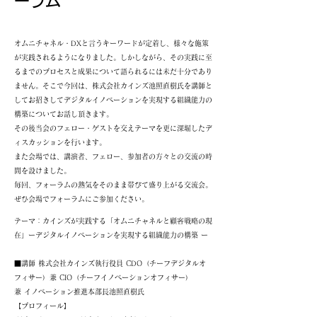
ーラム
オムニチャネル・DXと言うキーワードが定着し、様々な施策
が実践されるようになりました。しかしながら、その実践に至
るまでのプロセスと成果について語られるには未だ十分であり
ません。そこで今回は、株式会社カインズ池照直樹氏を講師と
してお招きしてデジタルイノベーションを実現する組織能力の
構築についてお話し頂きます。
その後当会のフェロー・ゲストを交えテーマを更に深堀したデ
ィスカッションを行います。
また会場では、講演者、フェロー、参加者の方々との交流の時
間を設けました。
毎回、フォーラムの熱気をそのまま帯びて盛り上がる交流会。
ぜひ会場でフォーラムにご参加ください。
テーマ：カインズが実践する「オムニチャネルと顧客戦略の現
在」ーデジタルイノベーションを実現する組織能力の構築 ー
■講師 株式会社カインズ執行役員 CDO（チーフデジタルオ
フィサー）兼 CIO（チーフイノベーションオフィサー）
兼 イノベーション推進本部長池照直樹氏
【プロフィール】