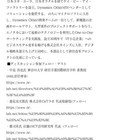
日本コカ・コーラ、日本オラクルを経てケイ・ピー・アイ・
ファクトリーを設立。Dynamics CRMのISVベンダーとして
ソリューションを提供する。 のちにマイクロソフトに入社
し、Dynamics CRMの開発チームの一員として、新機能の企
画やロールアウト、大型案件のプロジェクトサポートを行う。
エノテカにおいて最新のテクノロジーを利用したOne-to-One
マーケティングを実践後、設立30周年で「IT小売企業」への
ビジネスモデル変革を掲げる株式会社カインズに入社。デジタ
ル戦略本部立ち上げと同時に、本部長として経営改革プロジェ
クトの先頭に立っている。
■ディスカッション参加フェロー・ゲスト
・中見 真也氏 神奈川大学 経営学部国際経営学科 准教授
(NRL常任理事）
https://www.nr-
lab.net/directors/%E4%B8%AD%E8%A6%8B%E7%9C
%9F%E4%B9%9F
・逸見光次郎氏 株式会社CaTラボ 代表取締役(フェロー）
https://www.nr-
lab.net/fellow/%E9%80%B8%E8%A6%8B%E5%85%89
%E6%AC%A1%E9%83%8E
・郡司昇氏 店舗のICT活用研究所 代表（フェロー）
https://www.nr-
lab.net/fellow/%E9%AB%98%E6%A9%8B%E7%90%86