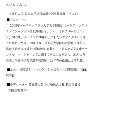
%E4%BA%BA
・今井紀夫氏 阪南大学経営情報学部専任講師（ゲスト）
■プロフィール
： 2005年ノースウェスタン大学大学院統合マーケティングコ
ミュニケーション修士課程修了。デル、日本ブロードビジョ
ン、NMNL、グーグルで20年以上にわたってデジタルビジネ
スに携わった後、19年より一橋大学大学院経営管理研究科国
際企業戦略専攻博士後期課程に在籍し、企業のデジタル化やデ
ジタル・マーケティングに関する研究に取り組む。23年より
阪南大学経営情報学部専任講師、24年春の改組により現職。
■ホスト 菊原政信 フィルゲート株式会社 代表取締役（NRL
理事長)
■モデレーター 藤元健太郎 D4DR株式会社 代表取締役
（NRL常任理事）
■日時・タイムスケジュール
2024年5月23日(木） 1
8:00 受付開始
18:30 開始 講師 講演
19:30 ディスカッション
20:30 交流会 ※オンラインの方はこちらで終了となりま