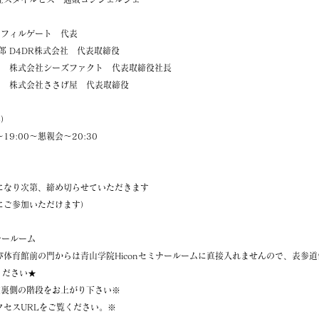
 フィルゲート 代表
 D4DR株式会社 代表取締役
株式会社シーズファクト 代表取締役社長
株式会社ささげ屋 代表取締役
木）
19:00～懇親会～20:30
になり次第、締め切らせていただきます
にご参加いただけます）
ナールーム
び体育館前の門からは青山学院Hiconセミナールームに直接入れませんので、表参
ください★
室裏側の階段をお上がり下さい※
クセスURLをご覧ください。※