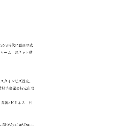
SNS時代に動画の威
チャーム」のネット動
のスタイルビズ設立。
費経済審議会特定商取
 奔流eビジネス 日
LIXFzOya4aAYunm