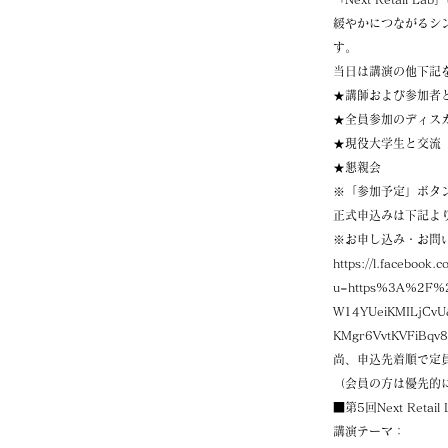
緩やかにつながるシ
す。
当日は講演の他下記
★講師および参加者
★全員参加のディス
★現役大学生と交流
★懇親会
※「参加予定」ボタ
正式申込みは下記よ
※お申し込み・お問
https://l.facebook.c
u=https%3A%2F%2
W14YUeiKMILjCv
KMgr6VvtKVFiBqv
尚、申込先着順で定
（会員の方は優先的
■第5回Next Retai
講演テーマ：