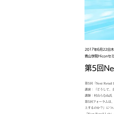
2017年6月22日
青山学院Hiconセ
第5回Nex
第5回「Next Reta
講演：『どうして、
講師：村山らむね氏
第5回フォーラムは
上するのか？』につ
「Next Reta