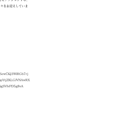
方々をお迎えしていま
SewClQ3WiRGb7rj
ppYtjZKLGJVNAwRX
igSVIvPD5g8vA