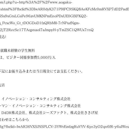
k.com/l.php?u=http%3A%2F%2Fwww.aogaku-
ss.shtml%3Ffbclid%3DIwAR0dyK371P9lPC9SKQ8AeKFcMc0mRVXP7dD2Pad
NSx9xGtsLGsPe96zvUMKNPmEnoPDsUE0GlXFKQ2-
q_PcxcWo_Gt_tDOGDoD1fzQRbMll-7rNPudNgm-
i2jT2RecSe17TAqpnaoI7aJmpyH-yTmZSC1QWUx7rnQ
税込）
の就職未経験の学生無料
は、ビジター同様参加費5,000円/人
に下記にお振り込みまたは当日現金にてお支払ください。
支店
2
・イノベーション・コンサルティング株式会社
ーマン・イノベーション・コンサルティング株式会社
、D4DR株式会社、株式会社シーズファクト、株式会社ささげ屋
合わせはこちらから
DSa3g?fbclid=IwAR36VXSJNSPLCV-3YWvEmfzgRuVYV-Kye3yO2qn6fR-y6uIW