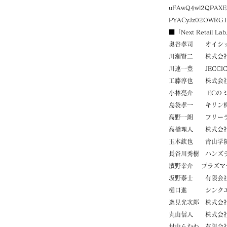
uFAwQ4wl2QPAXE
PYACyJz02OWRG1
■「Next Retai
奥谷孝司 オイシッ
川瀬賢二 株式会社
川連一豊 JECCI
工藤淳也 株式会社
小林亮介 ECのミ
島袋孝一 キリン株
高野一朗 フリー
高橋理人 株式会社
玉木欽也 青山学院
長谷川秀樹 ハンズ
濱野幸介 プラズマテ
坂野泰士 有限会社
樋口進 シンクエ
逸見光次郎 株式会
丸山信人 株式会社
村山らむね 有限会