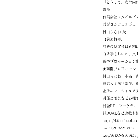
『どうして、女性向
講師：
有限会社スタイルビ
通販コンシェルジェ
村山らむね 氏
【講演概要】
消費の決定権は６割
力は凄まじいが、炎
画やプロモーション
★講師プロフィール
村山らむね（本名：
慶応大学法学部卒。
企業のソーシャルメ
引部会委員など各種
日経BP「マーケティ
経DUALなど連載多
https://l.facebook.c
u=http%3A%2F%2F
LeqA6EOv89J9iZ9