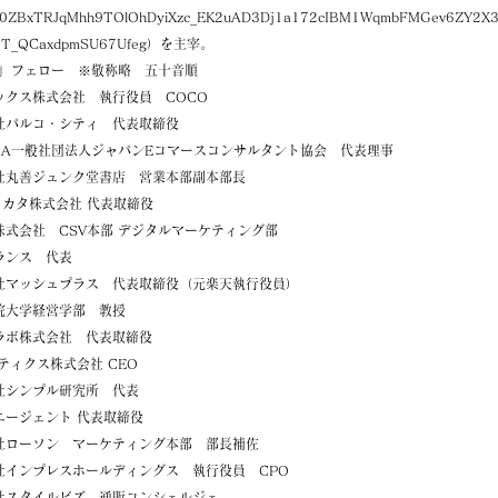
0ZBxTRJqMhh9TOlOhDyiXzc_EK2uAD3Dj1a172cIBM1WqmbFMGev6ZY2X
T_QCaxdpmSU67Ufeg）
を主宰。
l Lab」フェロー ※敬称略 五十音順
クス株式会社 執行役員 COCO
パルコ・シティ 代表取締役
CA一般社団法人ジャパンEコマースコンサルタント協会 代表理事
丸善ジュンク堂書店 営業本部副本部長
カタ株式会社 代表取締役
式会社 CSV本部 デジタルマーケティング部
ランス 代表
マッシュプラス 代表取締役（元楽天執行役員）
大学経営学部 教授
ラボ株式会社 代表取締役
ィクス株式会社 CEO
シンプル研究所 代表
ージェント 代表取締役
社ローソン マーケティング本部 部長補佐
インプレスホールディングス 執行役員 CPO
社スタイルビズ 通販コンシェルジェ