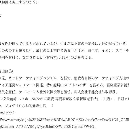
け動画は炎上するのか？』
ズ
は女性が握っていると言われているが、いまだに企業の決定権は男性が握っている。
上の火の手も凄まじい。最近の炎上物件である「ルミネ、資生堂、イオン、ユニ・
事例を材料に、女ゴコロとどう対峙すればいいのかを考える。
青山直美）
東芝、ネットマーケティングベンチャーを経て、消費者目線のマーケティング支援
ディア運営やｅコマース関連、特に越境ECのアドバイザーを務める。経済産業省消
委員を歴任。ケンコーコム社外取締役等を歴任。株式会社千趣会社外取締役。
ング最前線 スマホ・SNSでEC激変 専門家が説く最新販売手法」（共著）、日経MJ
数。ブログ「らむね的通販生活」（
om/l.php?
www.wmstyle.jp%2F%3Ffbclid%3DIwAR0CmZUuJbaYe7omDavD4OiLjO25
g&amp;h=AT3zbVjJ0gLYynJkbnIXVW-zD2t7orpwJFW4O-