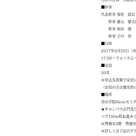
■幹事
代表幹事 菊原 政信
幹事 藤元 健太郎
幹事 和田 務 
幹事 子川 智 
■日時
2017年6月22日（
17:00～フォーラム～
■定員
30名
※申込先着順で定員
（会員の方は優先的
■場所
青山学院Hiconセミ
★キャンパス正門及
って100m程お進み
※警備室2階 警備
※詳しくは下記のア