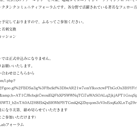
ンクタンクコミュニティフォーラムです。各分野で活躍されている著名なフェロー
を予定しておりますので、ふるってご参加ください。
と名刺交換
カッション
ンでは正式申込みになりません。
りお願いいたします。
い合わせはこちらから
om/l.php?
Fgoo.gl%2FBDSa3g%3Ffbclid%3DIwAR21w7emYIkectcwPThGcOs3B9YFr
U&amp;h=AT1CJ8cbqkCwoxiEQFhXPSWWNqTCi7aWASOALq2jkjAPT1GnqS
80WTJ_b2nTA0AJ2H8EbQxBRWltPlYTGmiQtQZhyqom3cVJnEoqKzXLnTq29r
員になり次第、締め切らせていただきます
にご参加いただけます）
l Labフォーラム