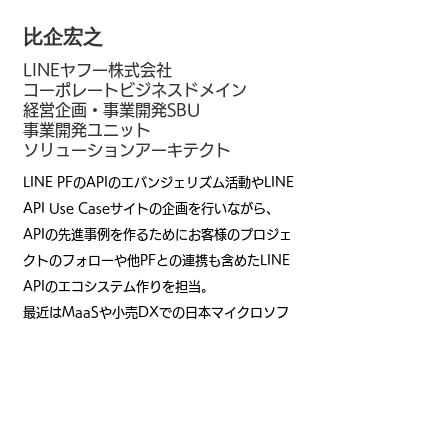
比企宏之
比企宏之
LINEヤフー株式会社
コーポレートビジネスドメイン
経営企画・事業開発SBU
事業開発ユニット
ソリューションアーキテクト
LINE PFのAPIのエバンジェリズム活動やLINE
API Use Caseサイトの企画を行いながら、
APIの先進事例を作るためにお客様のプロジェ
クトのフォローや他PFとの連携も含めたLINE
APIのエコシステム作りを担当。
最近はMaaSや小売DXでの日本マイクロソフ
ト様との共同推進プロジェクト全体の企画立案
を行いながらプロジェクトの各案件のUX・技
術フォローを行いながら、副業として様々な企
業様のオフラインDXの支援も行う。