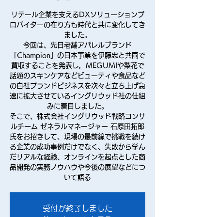
リテール企業を支えるDXソリューションプ
ロバイターの在り方も時代と共に変化してき
ました。
今回は、先日老舗アパレルブランド
「Champion」の日本事業を伊藤忠と共同で
買収することを発表し，MEGUMIや梨花で
話題のスキンケアなどビューティや食品など
の自社ブランドビジネスを次々と立ち上げ急
速に拡大させているイングリウッド社の仕組
みに着目しました。
そこで、株式会社イングリウッド戦略コンサ
ルチーム ゼネラルマネージャー 石原田拓郎
氏をお招きして、現場の最前線で挑戦を続け
る企業の成功事例だけでなく、失敗から学ん
だリアルな経験、オンラインを起点とした商
品開発の実務ノウハウや今後の展望などにつ
いて語る
受付が終了しました