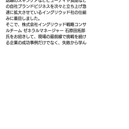
話題のスキンケアなどビューティや食品など
の自社ブランドビジネスを次々と立ち上げ急
速に拡大させているイングリウッド社の仕組
みに着目しました。
そこで、株式会社イングリウッド戦略コンサ
ルチーム ゼネラルマネージャー 石原田拓郎
氏をお招きして、現場の最前線で挑戦を続け
る企業の成功事例だけでなく、失敗から学ん
だリアルな経験、オンラインを起点とした商
品開発の実務ノウハウや今後の展望などにつ
いて語って頂きます。これからのビジネスを
考える上で、多くのヒントが得られる貴重な
機会です。
その後当会のフェローを交えテーマを更に深
堀したディスカッションを行います。
当会の特徴として、次世代を担う人材である
現役大学生も参加しますのでぜひ会場にお越
しください。
続きを読む >>