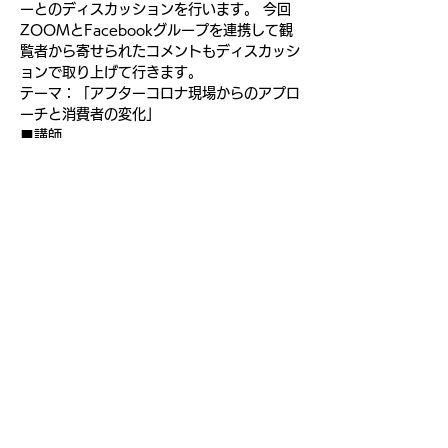
ーとのディスカッションを行います。 今回
ZOOMとFacebookグループを連携して観
覧者から寄せられたコメントもディスカッシ
ョンで取り上げて行きます。
テーマ：「アフターコロナ現場からのアプロ
ーチと消費者の変化」
■講師 
株式会社パルコ執行役　デジタル推進部・
CRM推進部担当 
株式会社パルコデジタルマーケティング 取
締役　林直孝氏
続きを読む >>
© 2017 Next Retail Lab