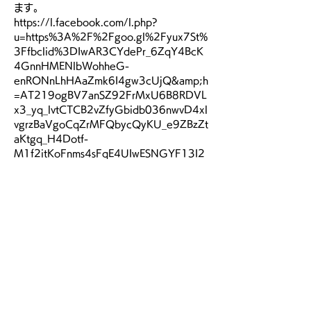
ます。
https://l.facebook.com/l.php?
u=https%3A%2F%2Fgoo.gl%2Fyux7St%
3Ffbclid%3DIwAR3CYdePr_6ZqY4BcK
4GnnHMENlbWohheG-
enRONnLhHAaZmk6I4gw3cUjQ&amp;h
=AT219ogBV7anSZ92FrMxU6B8RDVL
x3_yq_lvtCTCB2vZfyGbidb036nwvD4xl
vgrzBaVgoCqZrMFQbycQyKU_e9ZBzZt
aKtgq_H4Dotf-
M1f2itKoFnms4sFqE4UIwESNGYF13I2
ew
講演テーマ：
『今知りたい！ 動画・LIVE動画・SNSの新
潮流　～新・ビジュアルコミュニケーション
～』
講師：
続きを読む >>