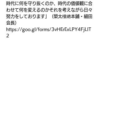
時代に何を守り抜くのか、時代の価値観に合
わせて何を変えるのかそれを考えながら日々
努力をしております」（榮太樓總本鋪・細田
会長）
https://goo.gl/forms/3vHErExLPY4FjLlT
2
講演テーマ：
『和菓子を明日につなぐ　～ニーバーの祈り
に学ぶ～』
講師：
続きを読む >>
© 2017 Next Retail Lab
Facebook フォーラム グループ